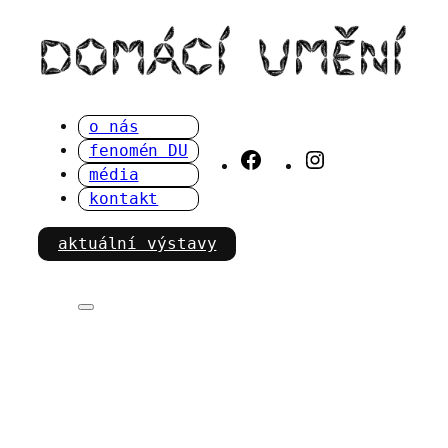
Přeskočit
na
obsah
o nás
fenomén DU
Facebook
Instagram
média
kontakt
aktuální výstavy