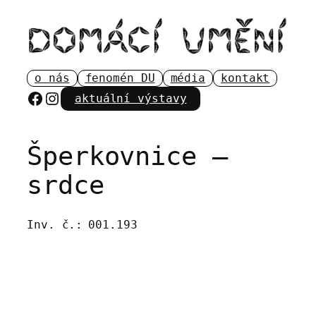
Přeskočit
na
obsah
o nás
fenomén DU
média
kontakt
Facebook
Instagram
aktuální výstavy
Šperkovnice –
srdce
Inv. č.:
001.193