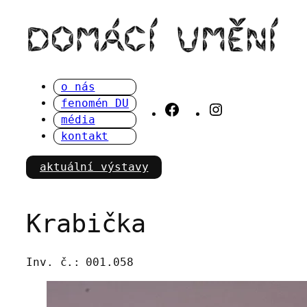
Přeskočit
na
obsah
o nás
fenomén DU
Facebook
Instagram
média
kontakt
aktuální výstavy
Krabička
Inv. č.:
001.058