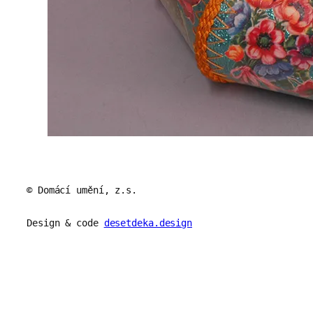
© Domácí umění, z.s.
Design & code
desetdeka.design