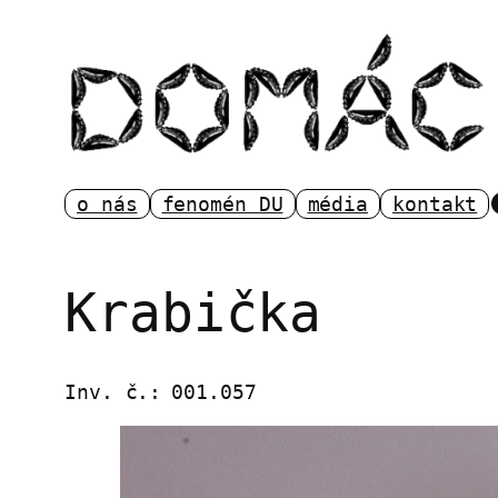
Přeskočit
na
obsah
o nás
fenomén DU
média
kontakt
Krabička
Inv. č.:
001.057