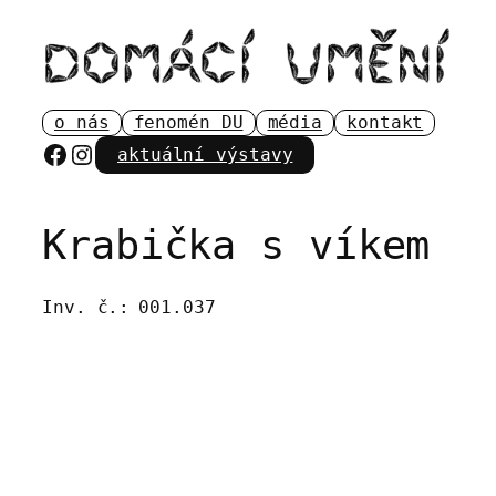
Přeskočit
na
obsah
o nás
fenomén DU
média
kontakt
Facebook
Instagram
aktuální výstavy
Krabička s víkem
Inv. č.:
001.037