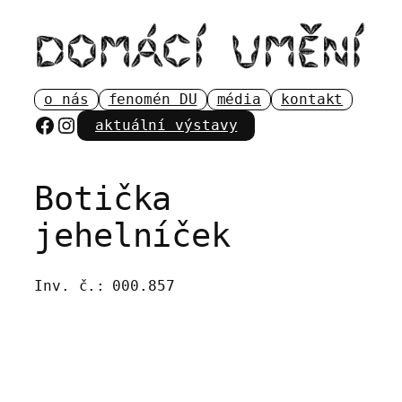
Přeskočit
na
obsah
o nás
fenomén DU
média
kontakt
Facebook
Instagram
aktuální výstavy
Botička
jehelníček
Inv. č.:
000.857