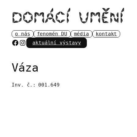
Přeskočit
na
obsah
o nás
fenomén DU
média
kontakt
Facebook
Instagram
aktuální výstavy
Váza
Inv. č.:
001.649