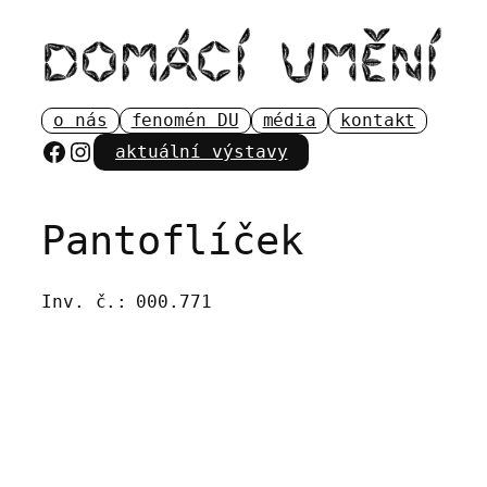
Přeskočit
na
obsah
o nás
fenomén DU
média
kontakt
Facebook
Instagram
aktuální výstavy
Pantoflíček
Inv. č.:
000.771