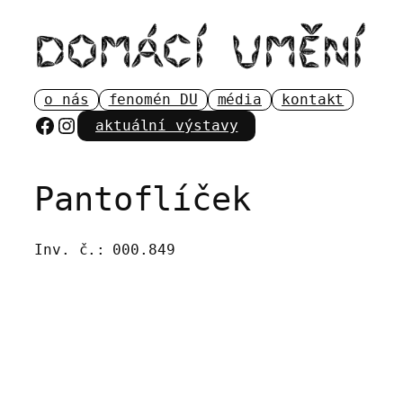
Přeskočit
na
obsah
o nás
fenomén DU
média
kontakt
Facebook
Instagram
aktuální výstavy
Pantoflíček
Inv. č.:
000.849