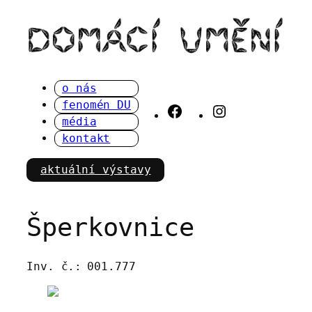
Přeskočit
na
obsah
o nás
fenomén DU
Facebook
Instagram
média
kontakt
aktuální výstavy
Šperkovnice
Inv. č.:
001.777