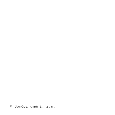
© Domácí umění, z.s.