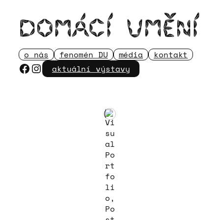
Přeskočit
na
obsah
o nás
fenomén DU
média
kontakt
Facebook
Instagram
aktuální výstavy