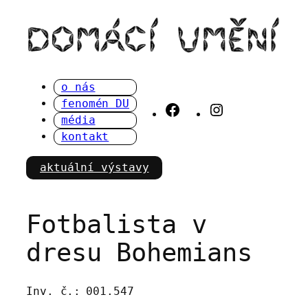
Přeskočit
na
obsah
o nás
fenomén DU
Facebook
Instagram
média
kontakt
aktuální výstavy
Fotbalista v
dresu Bohemians
Inv. č.:
001.547