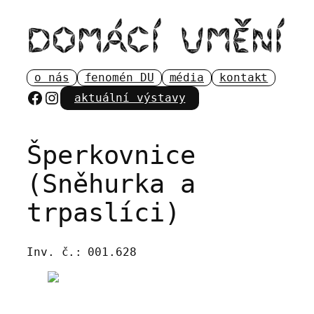
Přeskočit
na
obsah
o nás
fenomén DU
média
kontakt
Facebook
Instagram
aktuální výstavy
Šperkovnice
(Sněhurka a
trpaslíci)
Inv. č.:
001.628