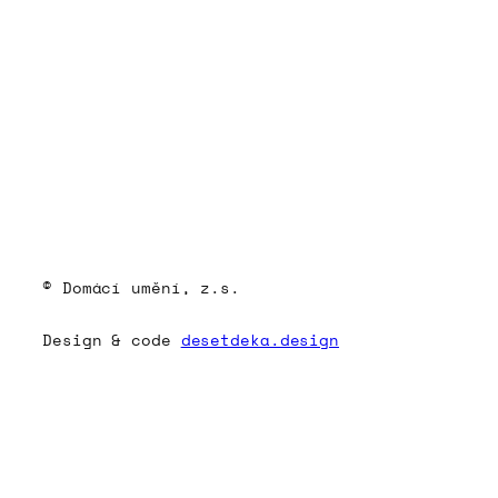
© Domácí umění, z.s.
Design & code
desetdeka.design