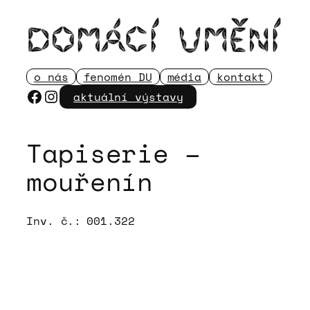
Přeskočit
na
obsah
o nás
fenomén DU
média
kontakt
Facebook
Instagram
aktuální výstavy
Tapiserie –
mouřenín
Inv. č.:
001.322