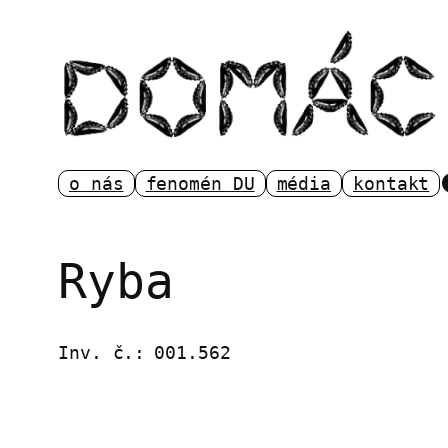
Přeskočit
na
obsah
o nás
fenomén DU
média
kontakt
Ryba
Inv. č.:
001.562