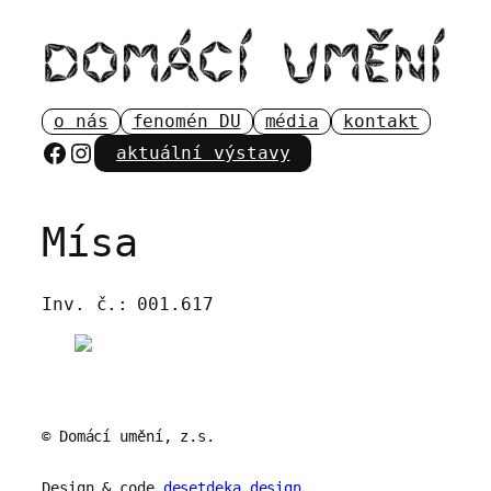
Přeskočit
na
obsah
o nás
fenomén DU
média
kontakt
Facebook
Instagram
aktuální výstavy
Mísa
Inv. č.:
001.617
© Domácí umění, z.s.
Design & code
desetdeka.design