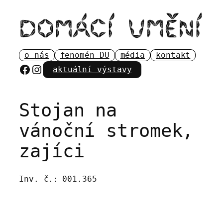
Přeskočit
na
obsah
o nás
fenomén DU
média
kontakt
Facebook
Instagram
aktuální výstavy
Stojan na
vánoční stromek,
zajíci
Inv. č.:
001.365