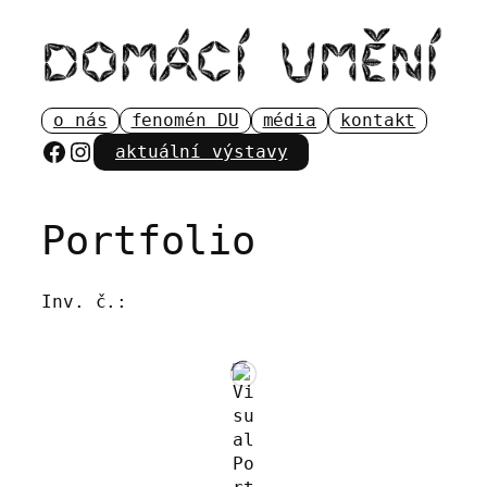
Přeskočit
na
obsah
o nás
fenomén DU
média
kontakt
Facebook
Instagram
aktuální výstavy
Portfolio
Inv. č.: