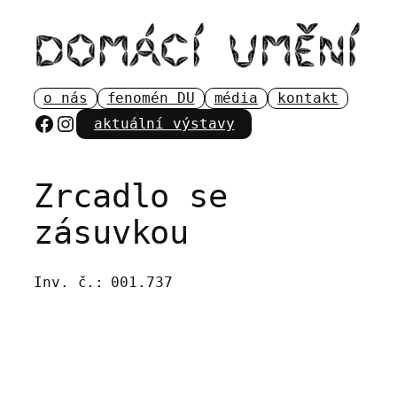
Přeskočit
na
obsah
o nás
fenomén DU
média
kontakt
Facebook
Instagram
aktuální výstavy
Zrcadlo se
zásuvkou
Inv. č.:
001.737