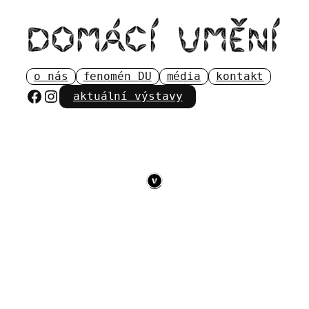
Přeskočit
na
obsah
o nás
fenomén DU
média
kontakt
Facebook
Instagram
aktuální výstavy