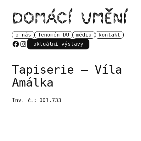
Přeskočit
na
obsah
o nás
fenomén DU
média
kontakt
Facebook
Instagram
aktuální výstavy
Tapiserie – Víla
Amálka
Inv. č.:
001.733