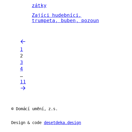
zátky
Zajíci hudebníci,
trumpeta, buben, pozoun
1
2
3
4
…
11
© Domácí umění, z.s.
Design & code
desetdeka.design