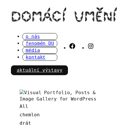
Přeskočit
na
obsah
o nás
fenomén DU
Facebook
Instagram
média
kontakt
aktuální výstavy
All
chemlon
drát