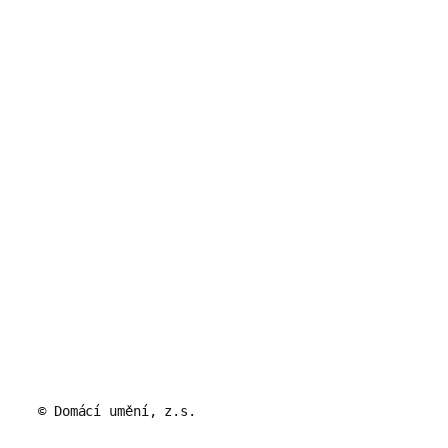
© Domácí umění, z.s.