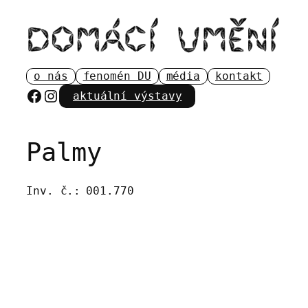
Přeskočit
na
obsah
o nás
fenomén DU
média
kontakt
Facebook
Instagram
aktuální výstavy
Palmy
Inv. č.:
001.770