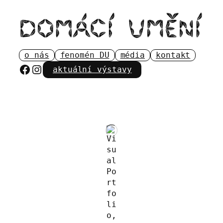
Přeskočit
na
obsah
o nás
fenomén DU
média
kontakt
Facebook
Instagram
aktuální výstavy