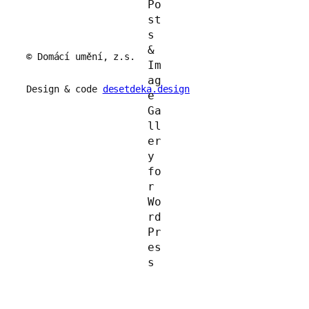
© Domácí umění, z.s.
Design & code
desetdeka.design