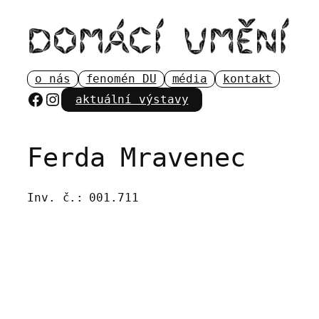
Přeskočit
na
obsah
o nás
fenomén DU
média
kontakt
Facebook
Instagram
aktuální výstavy
Ferda Mravenec
Inv. č.:
001.711