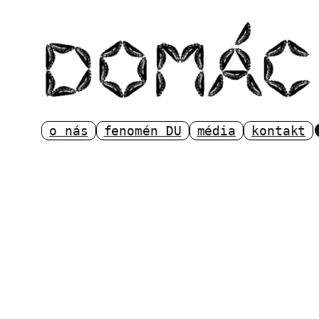
Přeskočit
na
obsah
o nás
fenomén DU
média
kontakt