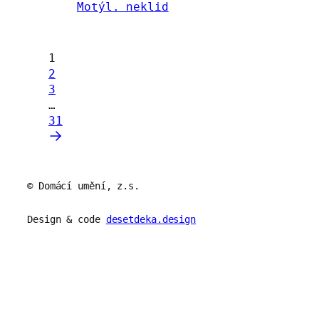
Motýl. neklid
1
2
3
…
31
© Domácí umění, z.s.
Design & code
desetdeka.design