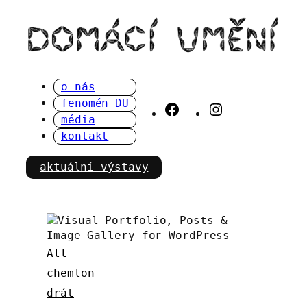
Přeskočit
na
obsah
o nás
fenomén DU
Facebook
Instagram
média
kontakt
aktuální výstavy
All
chemlon
drát