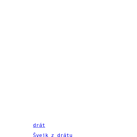
drát
Švejk z drátu