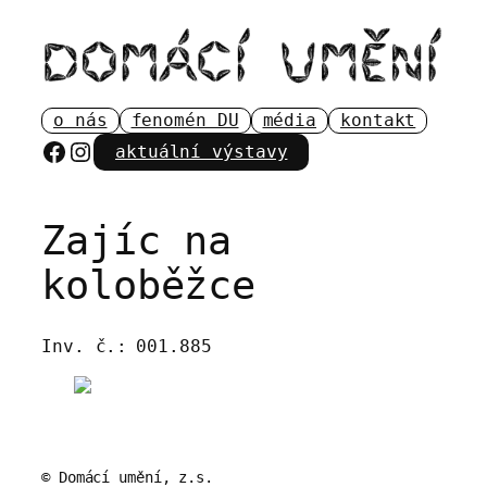
Přeskočit
na
obsah
o nás
fenomén DU
média
kontakt
Facebook
Instagram
aktuální výstavy
Zajíc na
koloběžce
Inv. č.:
001.885
© Domácí umění, z.s.