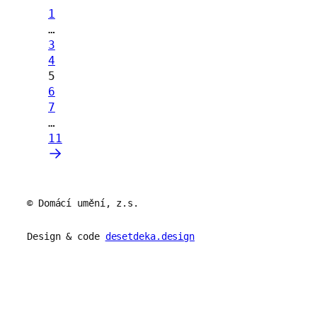
1
…
3
4
5
6
7
…
11
© Domácí umění, z.s.
Design & code
desetdeka.design