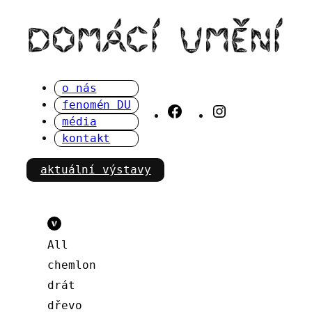
Přeskočit
na
obsah
o nás
fenomén DU
Facebook
Instagram
média
kontakt
aktuální výstavy
All
chemlon
drát
dřevo