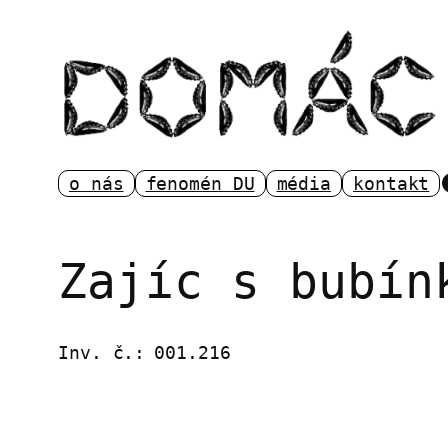
Přeskočit
na
obsah
o nás
fenomén DU
média
kontakt
Zajíc s bubín
Inv. č.:
001.216