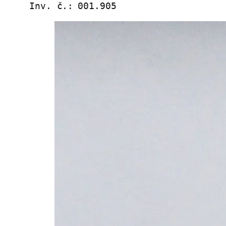
Inv. č.:
001.905