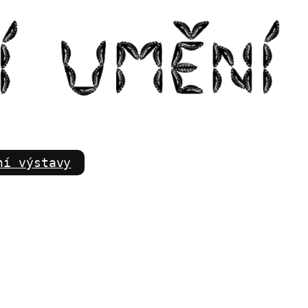
m
ní výstavy