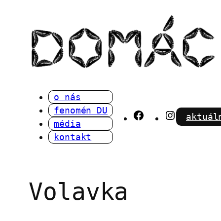
Přeskočit
na
obsah
o nás
fenomén DU
Facebook
Instagra
aktuál
média
kontakt
Volavka