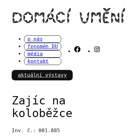
Přeskočit
na
obsah
o nás
fenomén DU
Facebook
Instagram
média
kontakt
aktuální výstavy
Zajíc na
koloběžce
Inv. č.:
001.885