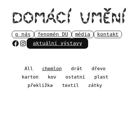
Přeskočit
na
obsah
o nás
fenomén DU
média
kontakt
Facebook
Instagram
aktuální výstavy
All
chemlon
drát
dřevo
karton
kov
ostatní
plast
překližka
textil
zátky