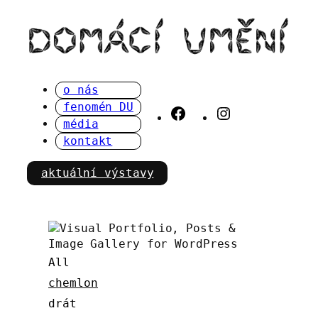
Přeskočit
na
obsah
o nás
fenomén DU
Facebook
Instagram
média
kontakt
aktuální výstavy
All
chemlon
drát