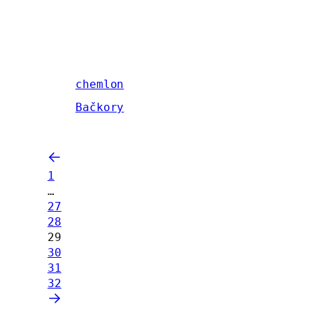
chemlon
Bačkory
1
…
27
28
29
30
31
32