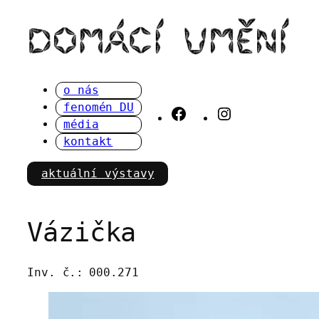
Přeskočit
na
obsah
o nás
fenomén DU
Facebook
Instagram
média
kontakt
aktuální výstavy
Vázička
Inv. č.:
000.271