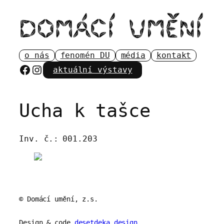
Přeskočit
na
obsah
o nás
fenomén DU
média
kontakt
Facebook
Instagram
aktuální výstavy
Ucha k tašce
Inv. č.:
001.203
© Domácí umění, z.s.
Design & code
desetdeka.design