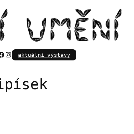
Facebook
Instagram
aktuální výstavy
ipísek