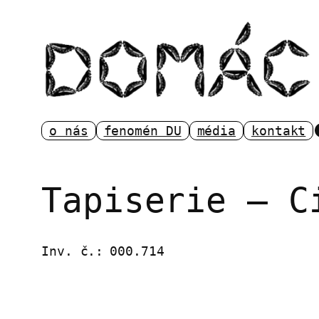
Přeskočit
na
obsah
o nás
fenomén DU
média
kontakt
Tapiserie – C
Inv. č.:
000.714