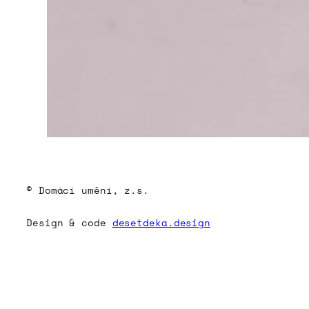
© Domácí umění, z.s.
Design & code
desetdeka.design