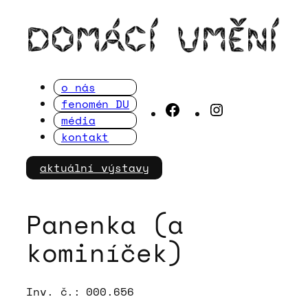
Přeskočit
na
obsah
o nás
fenomén DU
Facebook
Instagram
média
kontakt
aktuální výstavy
Panenka (a
kominíček)
Inv. č.:
000.656