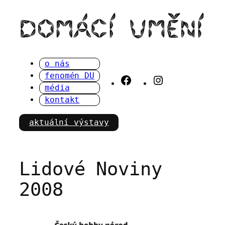
Přeskočit
na
obsah
o nás
fenomén DU
Facebook
Instagram
média
kontakt
aktuální výstavy
Lidové Noviny
2008