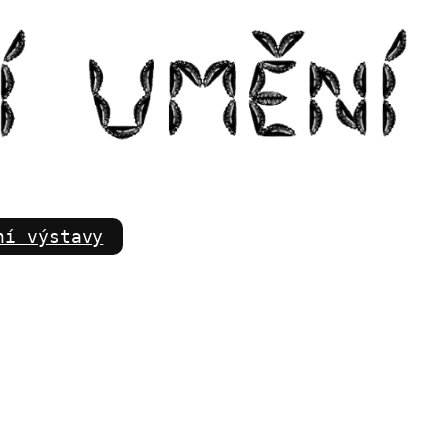
m
ní výstavy