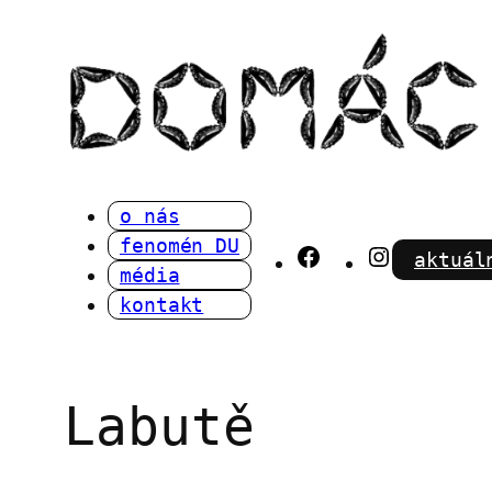
Přeskočit
na
obsah
o nás
fenomén DU
Facebook
Instagra
aktuál
média
kontakt
Labutě