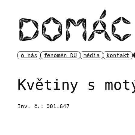
Přeskočit
na
obsah
o nás
fenomén DU
média
kontakt
Květiny s mot
Inv. č.:
001.647