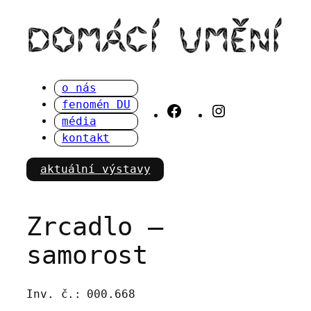
Přeskočit
na
obsah
o nás
fenomén DU
Facebook
Instagram
média
kontakt
aktuální výstavy
Zrcadlo –
samorost
Inv. č.:
000.668