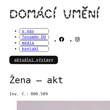
Přeskočit
na
obsah
o nás
fenomén DU
Facebook
Instagram
média
kontakt
aktuální výstavy
Žena – akt
Inv. č.:
000.509