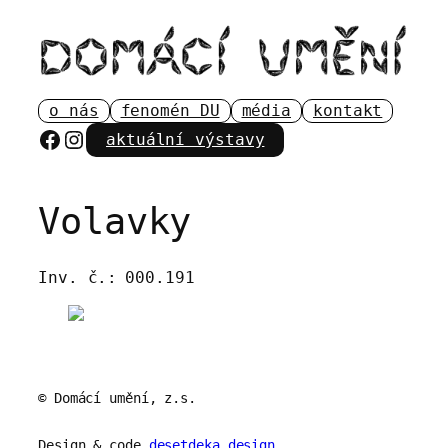
Přeskočit
na
obsah
o nás
fenomén DU
média
kontakt
Facebook
Instagram
aktuální výstavy
Volavky
Inv. č.:
000.191
© Domácí umění, z.s.
Design & code
desetdeka.design