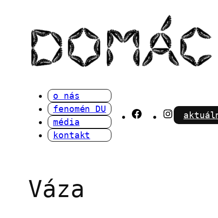
Přeskočit
na
obsah
o nás
fenomén DU
Facebook
Instagra
aktuál
média
kontakt
Váza