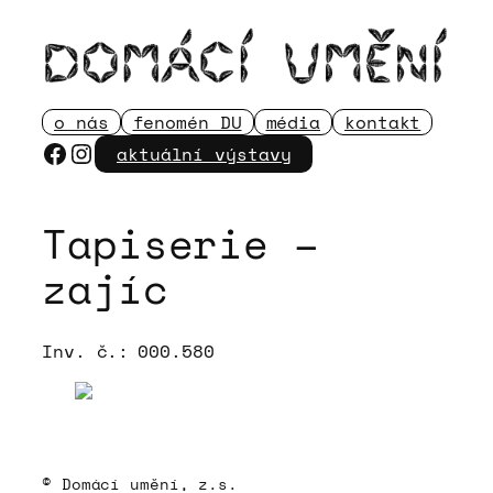
Přeskočit
na
obsah
o nás
fenomén DU
média
kontakt
Facebook
Instagram
aktuální výstavy
Tapiserie –
zajíc
Inv. č.:
000.580
© Domácí umění, z.s.