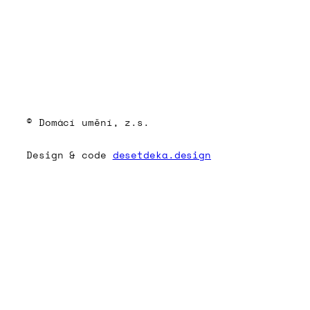
© Domácí umění, z.s.
Design & code
desetdeka.design