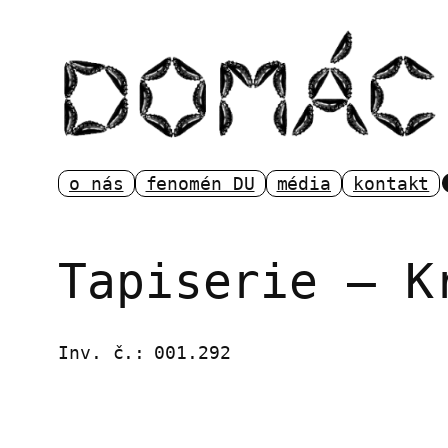
Přeskočit
na
obsah
o nás
fenomén DU
média
kontakt
Tapiserie – K
Inv. č.:
001.292