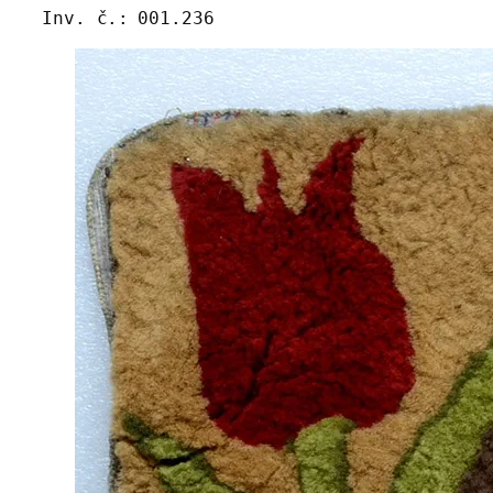
Inv. č.:
001.236