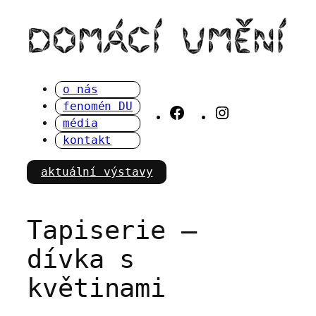
Přeskočit
na
obsah
o nás
fenomén DU
Facebook
Instagram
média
kontakt
aktuální výstavy
Tapiserie –
dívka s
květinami