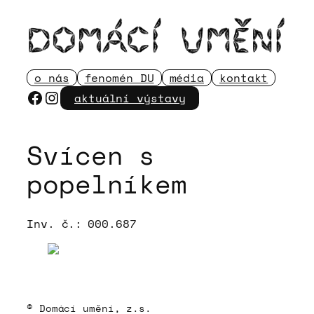
Přeskočit
na
obsah
o nás
fenomén DU
média
kontakt
Facebook
Instagram
aktuální výstavy
Svícen s
popelníkem
Inv. č.:
000.687
© Domácí umění, z.s.